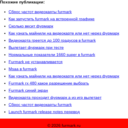
Похожие публикации:
Сброс частот видеокарты furmark
Как запустить furmark на встроенной графике
Сколько весит фурмарк
Как узнать майнили на видеокарте или нет через фурмарк
Видеокарта греется до 100 градусов в furmark
Вылетает фурмарк при тесте
Нормальные показатели 1660 super в furmark
Furmark не устанавливается
Msaa в furmark
Как узнать майнили на видеокарте или нет через фурмарк
Furmark rx 480 какое разрешение выбрать
Furmark синий экран
Видеокарта проходит фурмарк а из игр вылетает
Сброс частот видеокарты furmark
Launch furmark release notes перевод
© 2026 furmark.ru