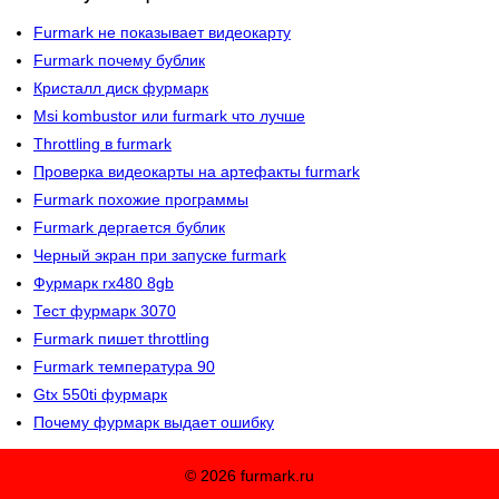
Furmark не показывает видеокарту
Furmark почему бублик
Кристалл диск фурмарк
Msi kombustor или furmark что лучше
Throttling в furmark
Проверка видеокарты на артефакты furmark
Furmark похожие программы
Furmark дергается бублик
Черный экран при запуске furmark
Фурмарк rx480 8gb
Тест фурмарк 3070
Furmark пишет throttling
Furmark температура 90
Gtx 550ti фурмарк
Почему фурмарк выдает ошибку
© 2026 furmark.ru