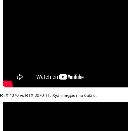
RTX 4070 vs RTX 3070 TI . Хуанг кидает на бабло.