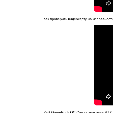
Как проверить видеокарту на исправност
Palit GameRock OC Самая красивая RTX