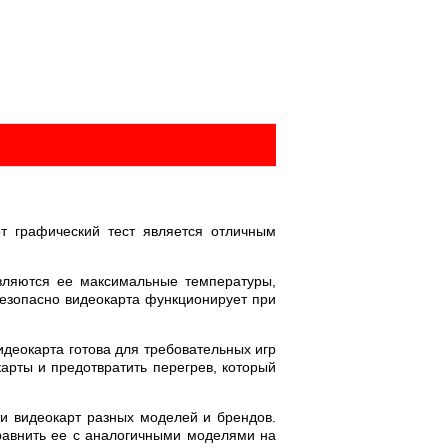
т графический тест является отличным
являются ее максимальные температуры,
безопасно видеокарта функционирует при
идеокарта готова для требовательных игр
рты и предотвратить перегрев, который
ти видеокарт разных моделей и брендов.
сравнить ее с аналогичными моделями на