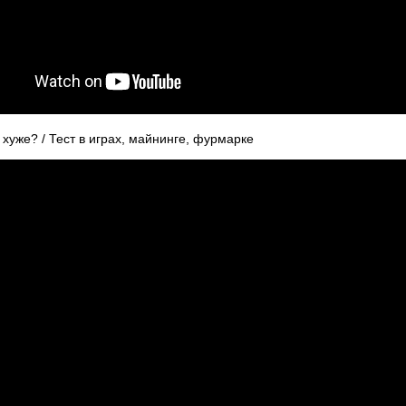
хуже? / Тест в играх, майнинге, фурмарке