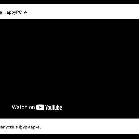
ие HappyPC 🔥
 запуске в фурмарке.