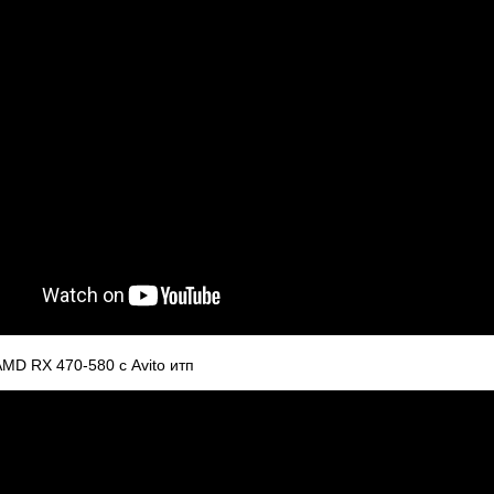
MD RX 470-580 с Avito итп