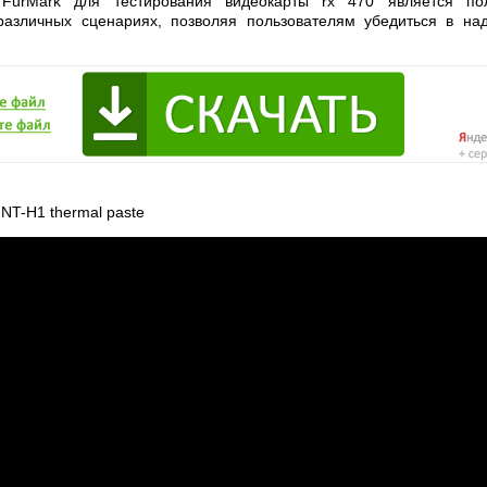
FurMark для тестирования видеокарты rx 470 является п
 различных сценариях, позволяя пользователям убедиться в на
 NT-H1 thermal paste