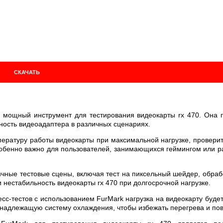
СКАЧАТЬ
 мощный инструмент для тестирования видеокарты rx 470. Она по
ность видеоадаптера в различных сценариях.
ратуру работы видеокарты при максимальной нагрузке, проверить 
особенно важно для пользователей, занимающихся геймингом или 
ные тестовые сцены, включая тест на пиксельный шейдер, обработк
нестабильность видеокарты rx 470 при долгосрочной нагрузке.
есс-тестов с использованием FurMark нагрузка на видеокарту буде
ь надлежащую систему охлаждения, чтобы избежать перегрева и по