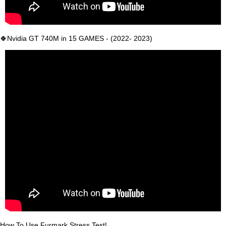
🍀Nvidia GT 740M in 15 GAMES - (2022- 2023)
How To Use Furmark Stress Test!