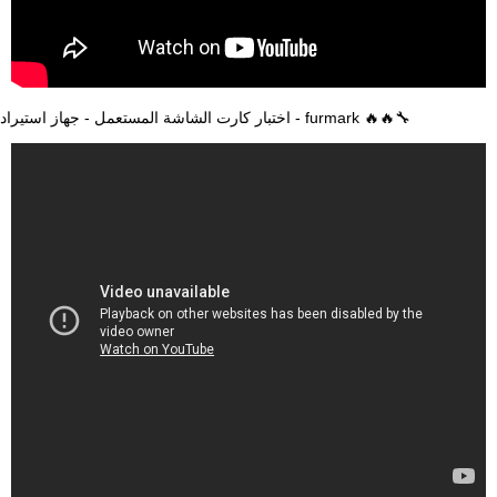
اختبار كارت الشاشة المستعمل - جهاز استيراد - furmark 🔥🔥🔧