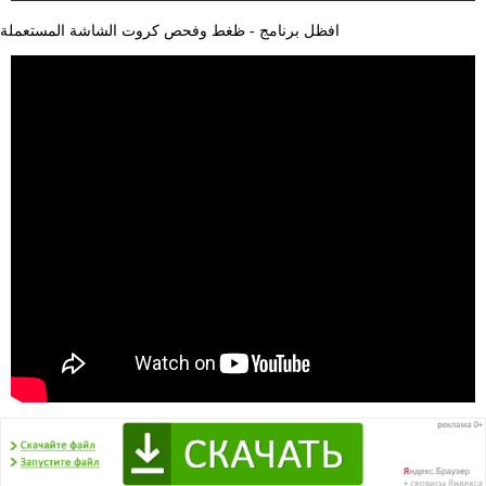
افظل برنامج - ظغط وفحص كروت الشاشة المستعملة