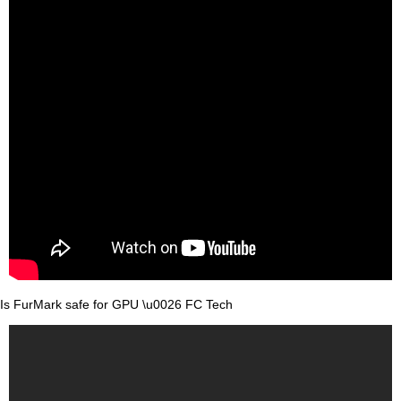
Is FurMark safe for GPU \u0026 FC Tech